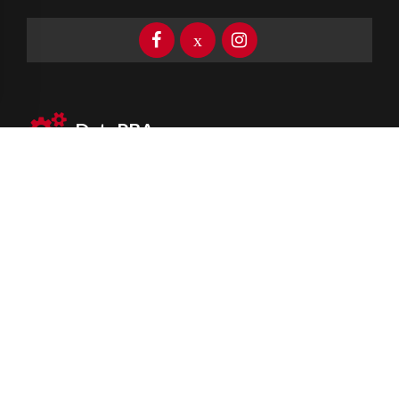
DataPBA
Provincia de
Buenos Aires
Información clave las 24 horas
Newsletter