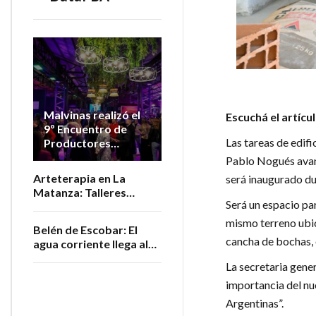
Malvinas realizó el
Escuchá el artícu
9º Encuentro de
Las tareas de edif
Productores
Vitivinícolas de la
Pablo Nogués avanz
Provincia
Arteterapia en La
será inaugurado du
Matanza: Talleres
Será un espacio pa
gratuitos para personas
adultas mayores
mismo terreno ubic
Belén de Escobar: El
cancha de bochas, 
agua corriente llega al
barrio San Luis
La secretaria gener
importancia del nu
Argentinas”.