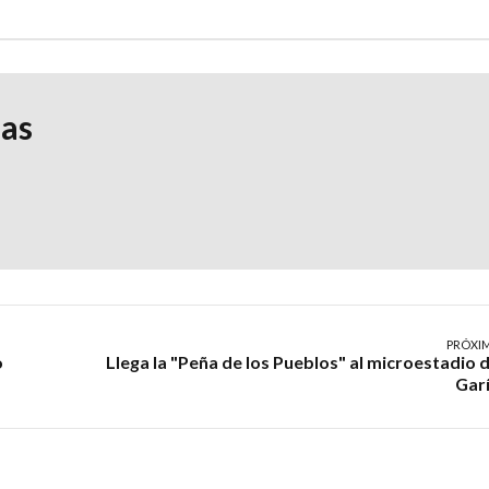
ias
PRÓXI
o
Llega la "Peña de los Pueblos" al microestadio 
Gar