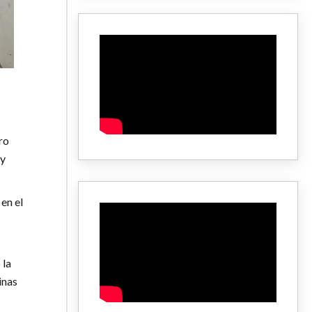
ro
 y
en el
 la
inas