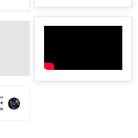
MA
de
ín