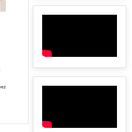
1
vez