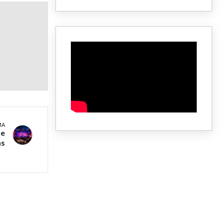
MA
de
as