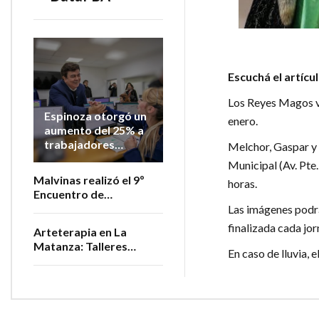
Escuchá el artícu
Los Reyes Magos vi
Espinoza otorgó un
enero.
aumento del 25% a
trabajadores
Melchor, Gaspar y B
municipales en lo
Municipal (Av. Pte.
que va del año
Malvinas realizó el 9º
horas.
Encuentro de
Productores
Las imágenes podrá
Vitivinícolas de la
finalizada cada jor
Arteterapia en La
Provincia
Matanza: Talleres
En caso de lluvia, 
gratuitos para personas
adultas mayores