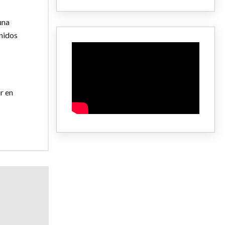
una
enidos
r en