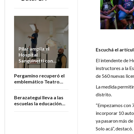
Pilar amplía el
Escuchá el artícu
Hospital
El intendente de H
Sanguinetti con
nuevos quirófanos
instructores a la 
Pergamino recuperó el
de 560 nuevas lice
emblemático Teatro
La medida permitirá
San Martín
distrito.
Berazategui lleva a las
escuelas la educación
“Empezamos con 7 
sobre cuidado y
incorporar 10 auto
bienestar animal
ya pasaron más de 1
Solo acá”, destacó.