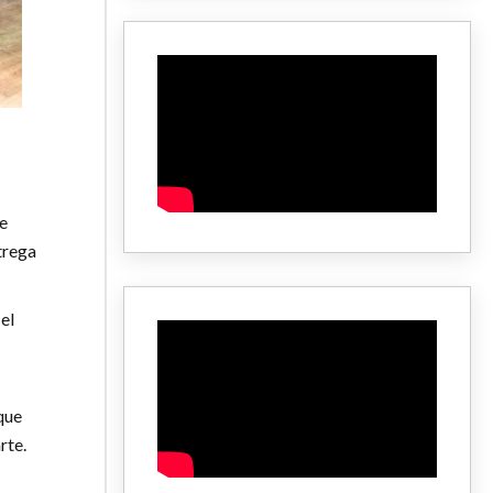
e
trega
el
que
rte.