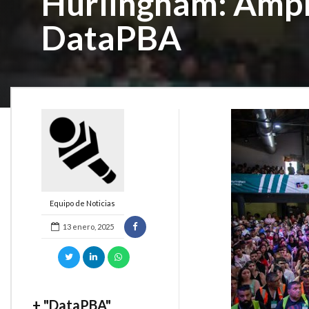
Hurlingham: Ampli
DataPBA
Equipo de Noticias
13 enero, 2025
+ "DataPBA"