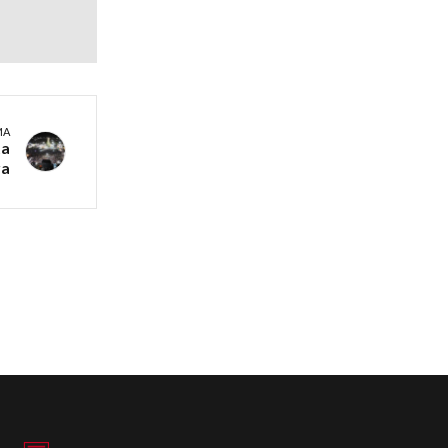
MA
ta
ra