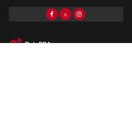
DataPBA
Provincia de
Buenos Aires
Información clave las 24 horas
Newsletter