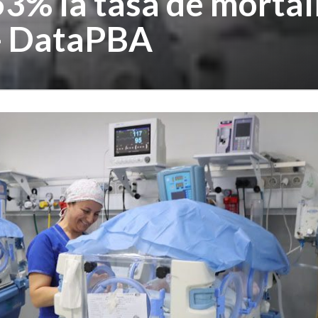
53% la tasa de mortal
 - DataPBA