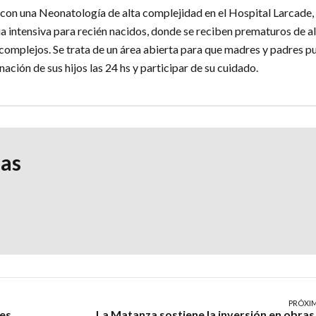
con una Neonatología de alta complejidad en el Hospital Larcade,
ia intensiva para recién nacidos, donde se reciben prematuros de a
 complejos. Se trata de un área abierta para que madres y padres 
ación de sus hijos las 24 hs y participar de su cuidado.
ias
PRÓXI
tes
La Matanza sostiene la inversión en obras