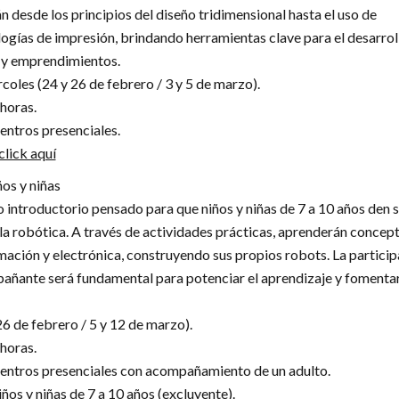
n desde los principios del diseño tridimensional hasta el uso de
logías de impresión, brindando herramientas clave para el desarrol
 y emprendimientos.
rcoles (24 y 26 de febrero / 3 y 5 de marzo).
horas.
ntros presenciales.
click aquí
os y niñas
o introductorio pensado para que niños y niñas de 7 a 10 años den 
la robótica. A través de actividades prácticas, aprenderán concep
ación y electrónica, construyendo sus propios robots. La particip
añante será fundamental para potenciar el aprendizaje y fomentar
6 de febrero / 5 y 12 de marzo).
horas.
entros presenciales con acompañamiento de un adulto.
ños y niñas de 7 a 10 años (excluyente).