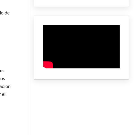
lo de
sus
tos
ación
 el