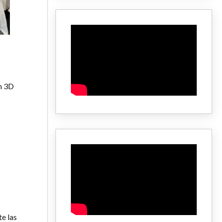
ón 3D
e las