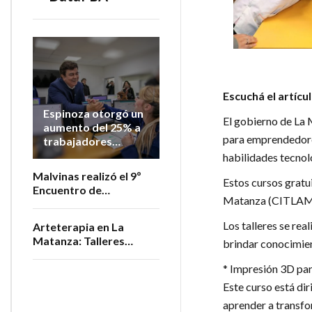
Escuchá el artícu
Espinoza otorgó un
El gobierno de La 
aumento del 25% a
para emprendedores
trabajadores
municipales en lo
habilidades tecnoló
que va del año
Malvinas realizó el 9º
Estos cursos gratu
Encuentro de
Matanza (CITLAM), 
Productores
Vitivinícolas de la
Los talleres se re
Arteterapia en La
Provincia
Matanza: Talleres
brindar conocimien
gratuitos para personas
* Impresión 3D pa
adultas mayores
Este curso está di
aprender a transfo