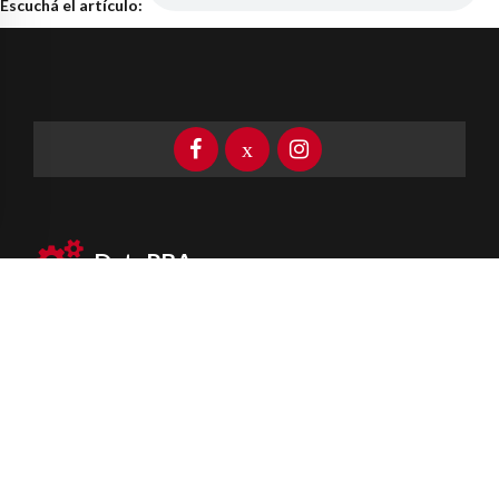
Escuchá el artículo:
DataPBA
Provincia de
Buenos Aires
Información clave las 24 horas
Newsletter