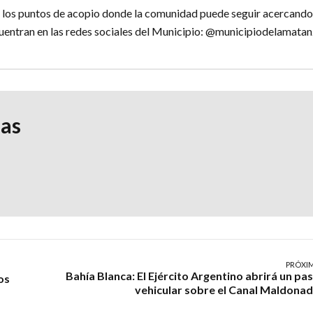
 los puntos de acopio donde la comunidad puede seguir acercando
uentran en las redes sociales del Municipio: @municipiodelamata
ias
PRÓXI
Bahía Blanca: El Ejército Argentino abrirá un pa
os
vehicular sobre el Canal Maldona