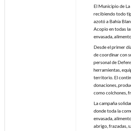
El Municipio de La
recibiendo todo ti
azotó a Bahía Blanc
Acopio en todas las
envasada, alimento
Desde el primer día
de coordinar con s
personal de Defens
herramientas, equi
territorio. El cont
donaciones, produc
como colchones, fr
La campaña solidari
donde toda la com
envasada, alimento
abrigo, frazadas, s