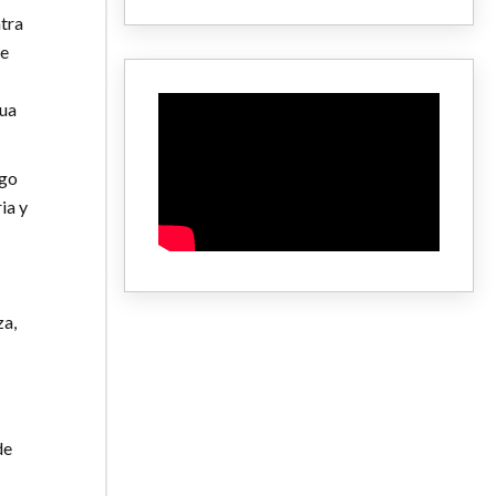
tra
ue
gua
ego
ia y
za,
de