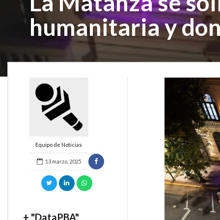
La Matanza se sol
humanitaria y do
Equipo de Noticias
13 marzo, 2025
+ "DataPBA"