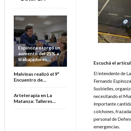
Espinoza otorgó un
aumento del 25% a
trabajadores
Escuchá el artícu
municipales en lo
que va del año
El intendente de L
Malvinas realizó el 9º
Encuentro de
Fernando Espinoza,
Productores
Susbielles, organi
Vitivinícolas de la
Arteterapia en La
necesitando el Muni
Provincia
Matanza: Talleres
importante cantida
gratuitos para personas
colchones, frazadas
adultas mayores
personal de Defens
emergencias.