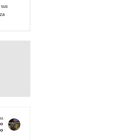
 sus
nza
MA
so
do