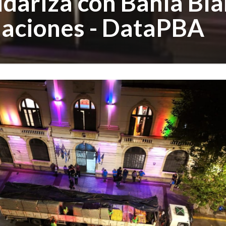
idariza con Bahía Bla
naciones - DataPBA