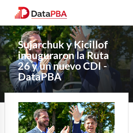
Sujarchuk y Kicillof
inauguraron la Ruta
26 y un nuevo CDI -
DataPBA