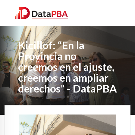
Kicillof: “En la
Provincia no
creemos en el ajuste,
creemos en ampliar
derechos” - DataPBA