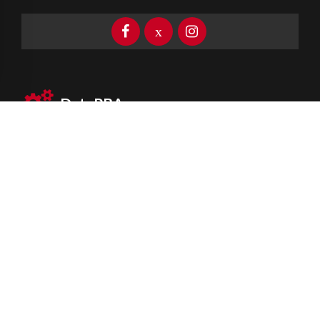
DataPBA
Provincia de
Buenos Aires
Información clave las 24 horas
Newsletter