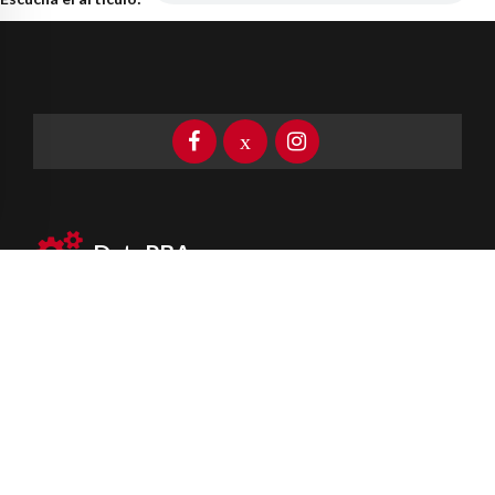
DataPBA
Provincia de
Buenos Aires
Información clave las 24 horas
Newsletter