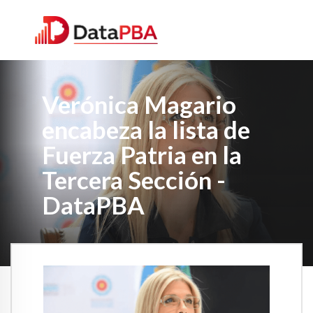
Verónica Magario
encabeza la lista de
Fuerza Patria en la
Tercera Sección -
DataPBA