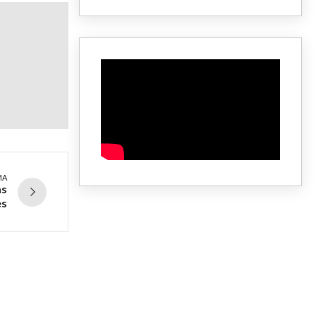
MA
as
es