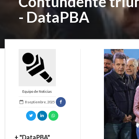
Contundente triun
- DataPBA
Equipo de Noticias
8 septiembre, 2025
+ "DataPBA"