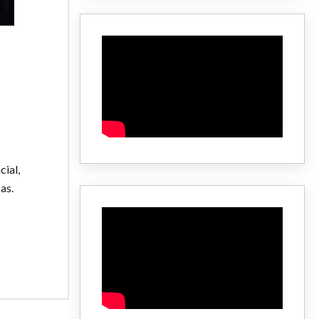
cial,
as.