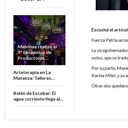
Escuchá el artícu
Fuerza Patria arras
Malvinas realizó el
La vicegobernador
9º Encuentro de
votos, que se tradu
Productores
Vitivinícolas de la
Por su parte, Maxi
Provincia
Arteterapia en La
Karina Milei, y su 
Matanza: Talleres
gratuitos para personas
Otras dos quedaron
adultas mayores
Belén de Escobar: El
agua corriente llega al
barrio San Luis