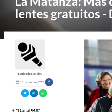
La Matanza: Más d
lentes gratuitos 
Equipo de Noticias
16 diciembre, 2025
+ "DataPBA"