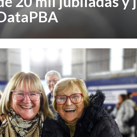
e 20 mil jubiladas y 
- DataPBA