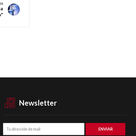
MA
va
o"
Newsletter