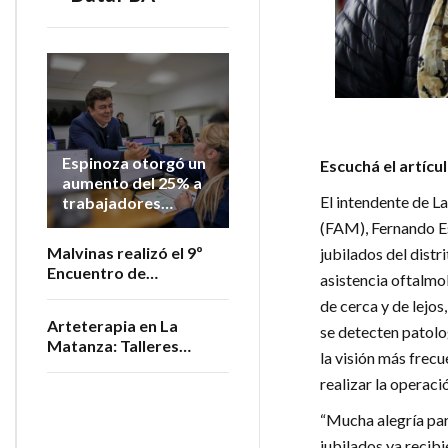
Espinoza otorgó un
Escuchá el artícu
aumento del 25% a
El intendente de L
trabajadores
municipales en lo
(FAM), Fernando Es
que va del año
Malvinas realizó el 9º
jubilados del distr
Encuentro de
asistencia oftalmol
Productores
de cerca y de lejos
Vitivinícolas de la
Arteterapia en La
se detecten patolo
Provincia
Matanza: Talleres
la visión más frecu
gratuitos para personas
realizar la operaci
adultas mayores
“Mucha alegría par
jubilados ya recibi