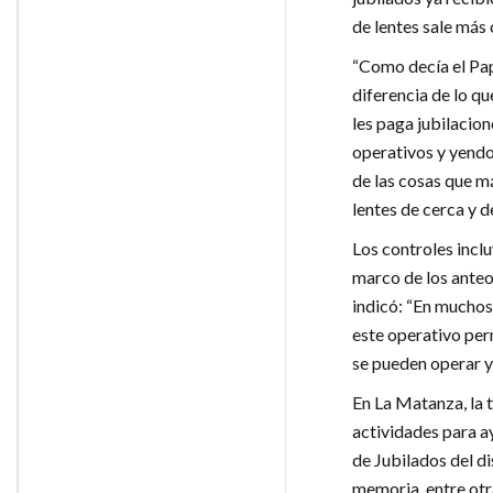
de lentes sale más 
“Como decía el Pap
diferencia de lo qu
les paga jubilaci
operativos y yendo
de las cosas que m
lentes de cerca y d
Los controles inclu
marco de los anteo
indicó: “En muchos
este operativo per
se pueden operar y 
En La Matanza, la t
actividades para a
de Jubilados del dis
memoria, entre otr