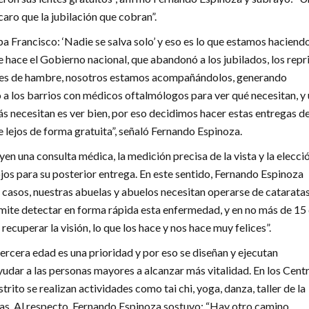
caro que la jubilación que cobran”.
a Francisco: ‘Nadie se salva solo’ y eso es lo que estamos haciendo
e hace el Gobierno nacional, que abandonó a los jubilados, los repr
ones de hambre, nosotros estamos acompañándolos, generando
 a los barrios con médicos oftalmólogos para ver qué necesitan, y
ás necesitan es ver bien, por eso decidimos hacer estas entregas d
e lejos de forma gratuita”, señaló Fernando Espinoza.
yen una consulta médica, la medición precisa de la vista y la elecci
jos para su posterior entrega. En este sentido, Fernando Espinoza
 casos, nuestras abuelas y abuelos necesitan operarse de cataratas
mite detectar en forma rápida esta enfermedad, y en no más de 15 
recuperar la visión, lo que los hace y nos hace muy felices”.
ercera edad es una prioridad y por eso se diseñan y ejecutan
yudar a las personas mayores a alcanzar más vitalidad. En los Cent
trito se realizan actividades como tai chi, yoga, danza, taller de la
as. Al respecto, Fernando Espinoza sostuvo: “Hay otro camino.