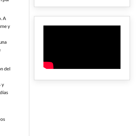
. A
ime y
 una
e
ón del
 y
días
ros