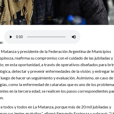
lo:
a Matanza y presidente de la Federación Argentina de Municipios
pinoza, reafirma su compromiso con el cuidado de las jubiladas y
ito; en esta oportunidad, a través de operativos diseñados para bri
ógica, detectar y prevenir enfermedades de la visión; y entregar l
, luego de hacer un seguimiento y evaluación. Asimismo, en caso de
gías, como la enfermedad de cataratas que es uno de los problema
entes en la tercera edad, se realicen los pasos correspondientes pa
ón.
a todos y todos en La Matanza, porque más de 20 mil jubiladas y
eron sus lentes gratuitos”, afirmó Fernando Espinoza y subrayó: “U