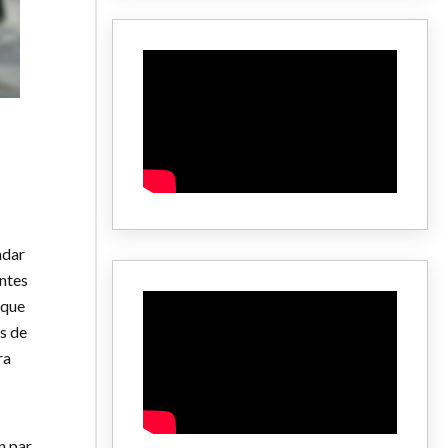
ndar
entes
 que
s de
ra
n par