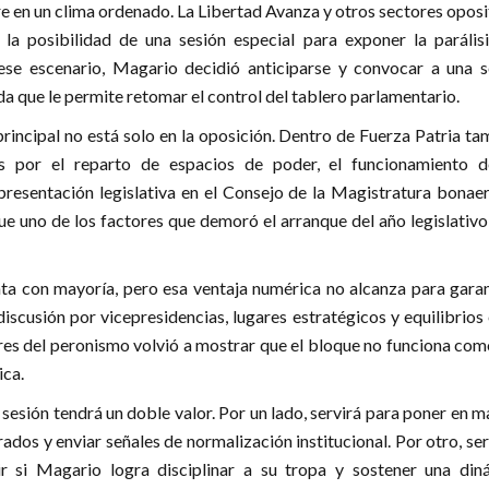
re en un clima ordenado. La Libertad Avanza y otros sectores opos
la posibilidad de una sesión especial para exponer la parálisi
ese escenario, Magario decidió anticiparse y convocar a una s
da que le permite retomar el control del tablero parlamentario.
rincipal no está solo en la oposición. Dentro de Fuerza Patria t
as por el reparto de espacios de poder, el funcionamiento d
presentación legislativa en el Consejo de la Magistratura bonaer
fue uno de los factores que demoró el arranque del año legislativo
nta con mayoría, pero esa ventaja numérica no alcanza para garan
discusión por vicepresidencias, lugares estratégicos y equilibrios
ores del peronismo volvió a mostrar que el bloque no funciona co
ica.
 sesión tendrá un doble valor. Por un lado, servirá para poner en 
dos y enviar señales de normalización institucional. Por otro, se
 si Magario logra disciplinar a su tropa y sostener una din