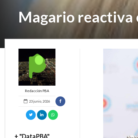
Magario reactiva
Redacción PBA
23 junio, 2026
+ "DataPBA"