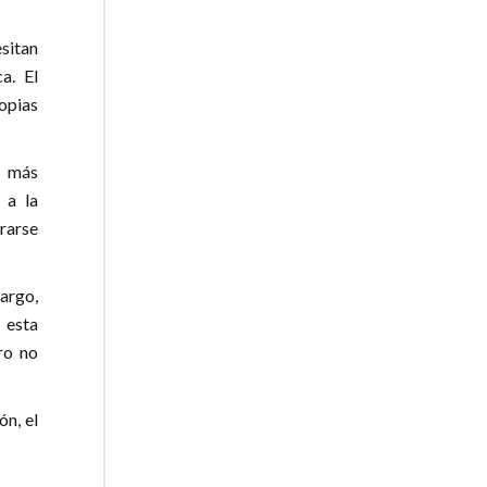
sitan
ca. El
opias
s más
 a la
rarse
bargo,
 esta
ro no
ón, el