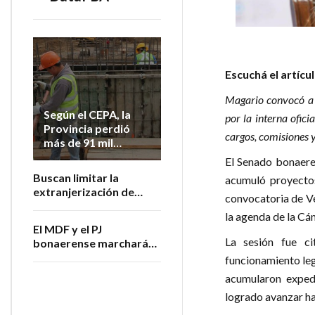
Escuchá el artícu
Magario convocó a 
Según el CEPA, la
por la interna ofici
Provincia perdió
cargos, comisiones y
más de 91 mil
empleos
El Senado bonaere
registrados desde
Buscan limitar la
acumuló proyectos
2023
extranjerización de
convocatoria de Ve
tierras bonaerenses
la agenda de la Cá
El MDF y el PJ
La sesión fue c
bonaerense marcharán
contra la
funcionamiento leg
extranjerización de
acumularon expedi
tierras
logrado avanzar ha