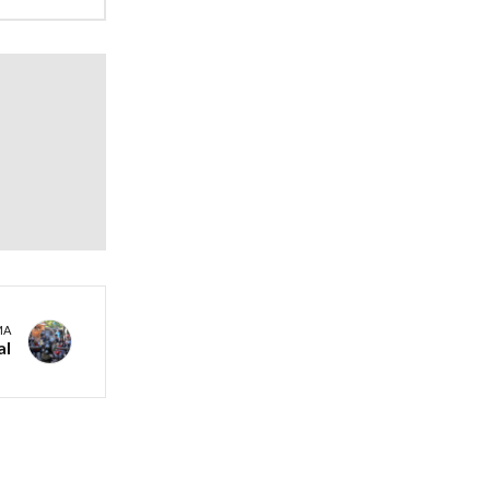
MA
al