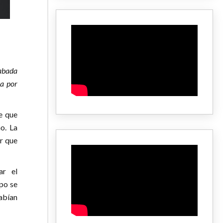
rabada
ea por
e que
o. La
ar que
ar el
mpo se
abían