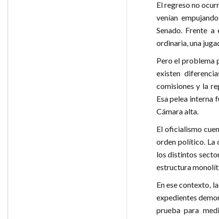
El regreso no ocur
venían empujando 
Senado. Frente a 
ordinaria, una juga
Pero el problema p
existen diferenci
comisiones y la re
Esa pelea interna 
Cámara alta.
El oficialismo cue
orden político. La 
los distintos sect
estructura monolít
En ese contexto, la
expedientes demora
prueba para medir