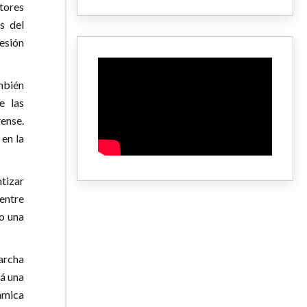
itores
s del
esión
ambién
e las
ense.
 en la
tizar
 entre
mo una
marcha
rá una
ámica