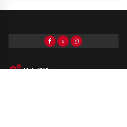
DataPBA
Provincia de
Buenos Aires
Información clave las 24 horas
Newsletter