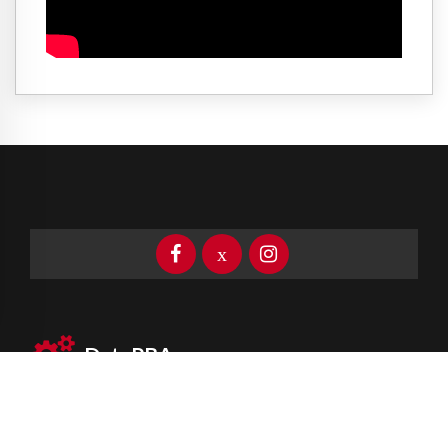
DataPBA
Provincia de
Buenos Aires
Información clave las 24 horas