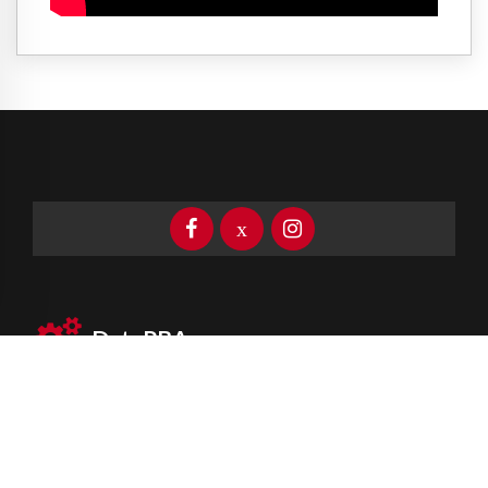
DataPBA
Provincia de
Buenos Aires
Información clave las 24 horas
Newsletter