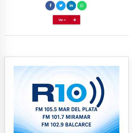
Ver +