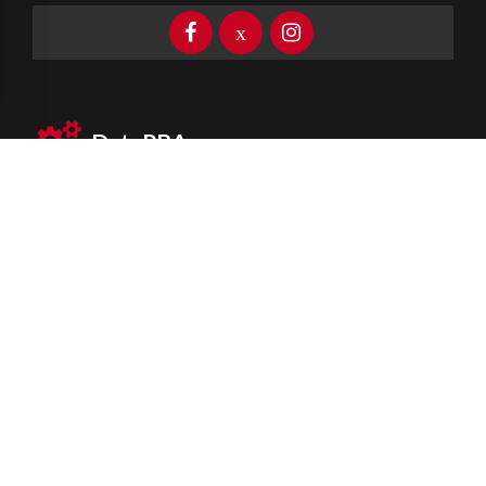
DataPBA
Provincia de
Buenos Aires
Información clave las 24 horas
Newsletter