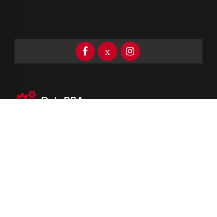
DataPBA
Provincia de
Buenos Aires
Información clave las 24 horas
Newsletter