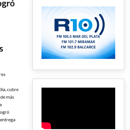
ogró
s
res
o
día, cubre
 de más
a
logró
 entrega