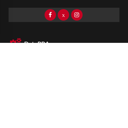
DataPBA
Provincia de
Buenos Aires
Información clave las 24 horas
Newsletter