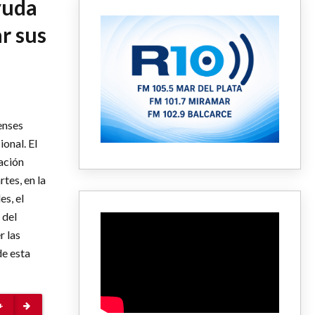
yuda
r sus
enses
onal. El
ación
tes, en la
s, el
 del
r las
e esta
+