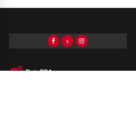
DataPBA
Provincia de
Buenos Aires
Información clave las 24 horas
Newsletter