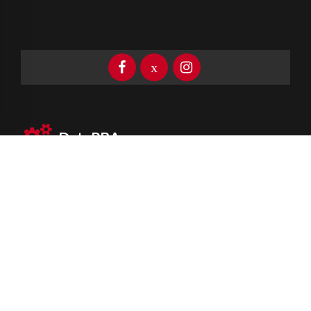
DataPBA
Provincia de
Buenos Aires
Información clave las 24 horas
Newsletter