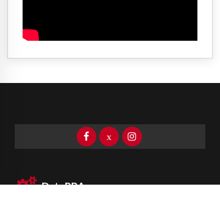
DataPBA
Provincia de
Buenos Aires
Información clave las 24 horas