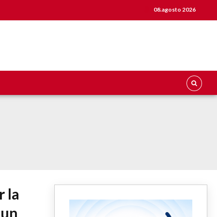
08.agosto 2026
r la
 un