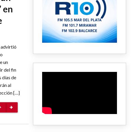
” en
e
advirtió
co
e un
r del fin
 días de
rán al
ección […]
+