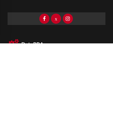
DataPBA
Provincia de
Buenos Aires
Información clave las 24 horas
Newsletter