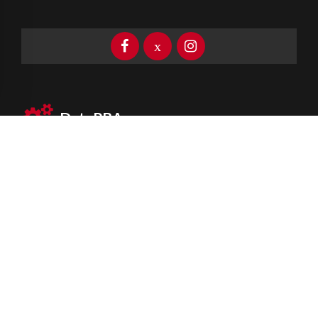
DataPBA
Provincia de
Buenos Aires
Información clave las 24 horas
Newsletter