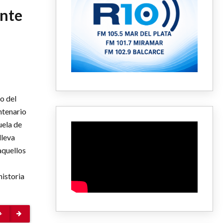
ante
o del
ntenario
uela de
lleva
aquellos
historia
+