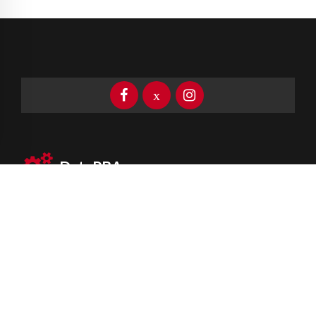
DataPBA
Provincia de
Buenos Aires
Información clave las 24 horas
Newsletter