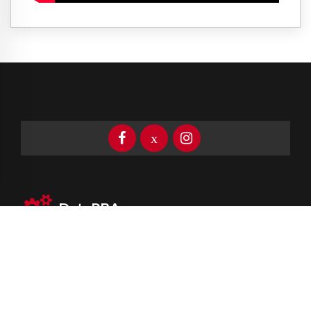
DataPBA
Provincia de
Buenos Aires
Información clave las 24 horas
Newsletter