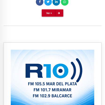
Ver +