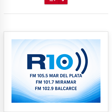
Ver +