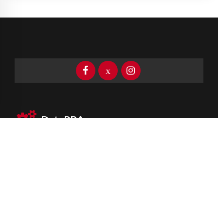
DataPBA
Provincia de
Buenos Aires
Información clave las 24 horas
Newsletter