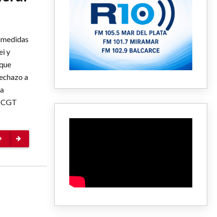
r medidas
ei y
 que
rechazo a
La
a CGT
+