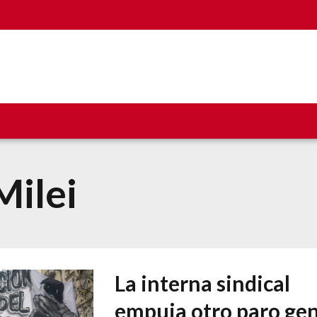
Milei
La interna sindical
empuja otro paro gen