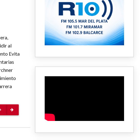
era,
dir al
ento Evita
ntarias
rchner
vimiento
arrera
+