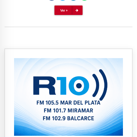
Ver +