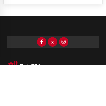
DataPBA
Provincia de
Buenos Aires
Información clave las 24 horas
Newsletter