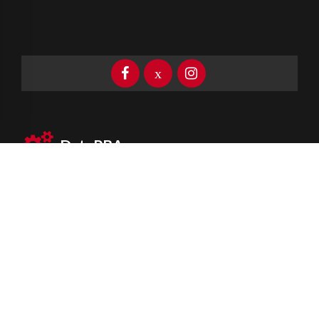
DataPBA
Provincia de
Buenos Aires
Información clave las 24 horas
Newsletter