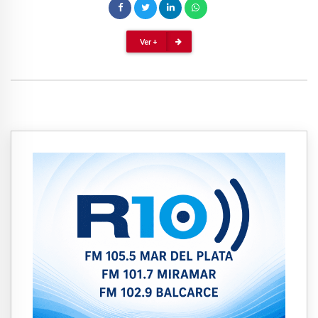
Ver +