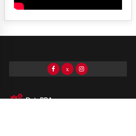
DataPBA
Provincia de
Buenos Aires
Información clave las 24 horas