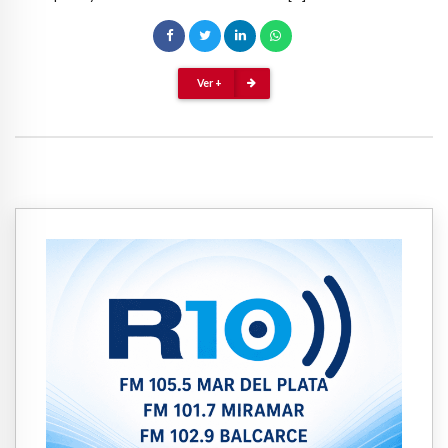
Ver +