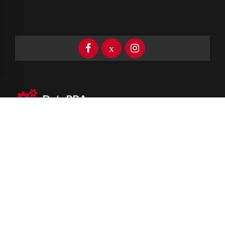
DataPBA
Provincia de
Buenos Aires
Información clave las 24 horas
Newsletter