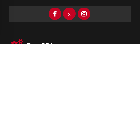
DataPBA
Provincia de
Buenos Aires
Información clave las 24 horas
Newsletter