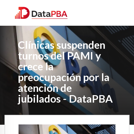
Clínicas suspenden
turnos del PAMI y
crece la
preocupación por la
atención de
jubilados - DataPBA