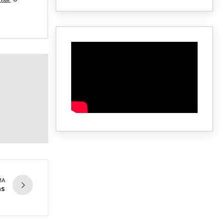
MA
as