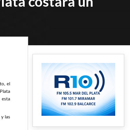
lata costará un
o, el
Plata
 esta
 y las