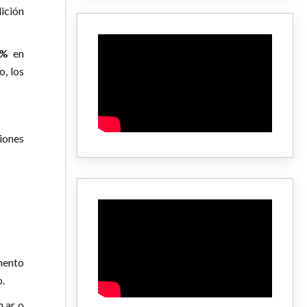
dición
0%
en
o, los
ciones
mento
.
.ar
o