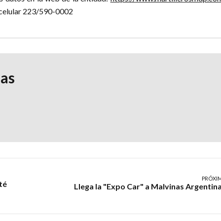
celular 223/590-0002
ias
PRÓXI
té
Llega la "Expo Car" a Malvinas Argentin