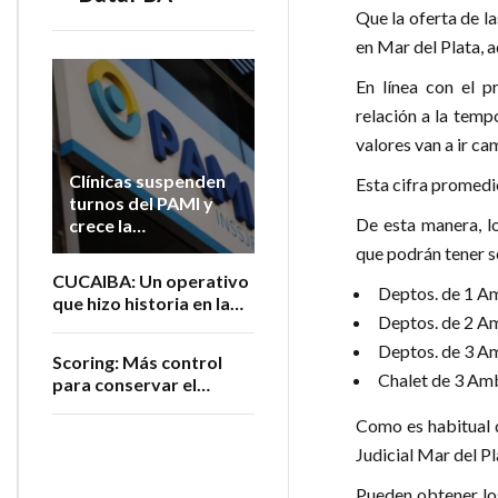
Que la oferta de l
en Mar del Plata, 
En línea con el p
relación a la temp
valores van a ir ca
Clínicas suspenden
Esta cifra promedi
turnos del PAMI y
De esta manera, lo
crece la
preocupación por la
que podrán tener se
atención de
CUCAIBA: Un operativo
jubilados
Deptos. de 1 Am
que hizo historia en la
Deptos. de 2 Am
salud argentina
Deptos. de 3 Am
Scoring: Más control
Chalet de 3 Amb
para conservar el
registro
Como es habitual 
Judicial Mar del Pl
Pueden obtener lo