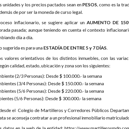
as unidades y los precios pactados sean en
PESOS
, como es la tra
además de por ser la moneda de curso legal.
roceso inflacionario, se sugiere aplicar un
AUMENTO DE
15
orada pasada; aunque teniendo en cuenta el contexto inflacionari
mbiando día a día.
o sugerida es para una
ESTADÍA DE ENTRE 5 y 7 DÍAS
.
s valores orientativos de los distintos inmuebles, con las varia
gún calidad, estado, ubicación y zona son los siguientes:
biente (2/3 Personas): Desde $ 100.000.- la semana
bientes (3/4 Personas): Desde $ 150.000.- la semana
bientes (5/6 Personas): Desde $ 220.000.- la semana
ientes (5/6 Personas): Desde $ 300.000.- la semana
desde el Colegio de Martilleros y Corredores Públicos Departa
ata se aconseja contratar a un profesional inmobiliario matriculado
s datos en la web de la entidad:
https://www.martillerosmdp.com