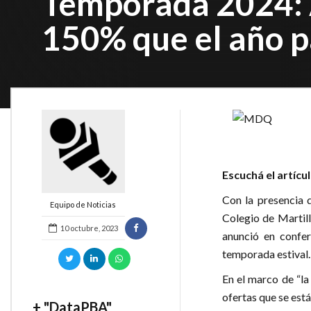
Temporada 2024: A
150% que el año 
Escuchá el artícu
Con la presencia d
Equipo de Noticias
Colegio de Martil
10 octubre, 2023
anunció en confer
temporada estival.
En el marco de “la 
ofertas que se está
+ "DataPBA"