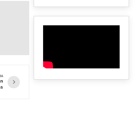
MA
on
as