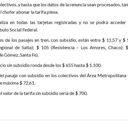
olectivos, y hasta que los datos de la renuncia sean procesados, t
l chofer abonar la tarifa plena.
aliza en todas las tarjetas registradas y no se podrá acceder 
buto Social Federal.
es de los pasajes en tren, con subsidio, están entre $ 11,57 y $
gional de Salta); $ 105 (Resistencia – Los Amores, Chaco); 
e Gómez, Santa Fe).
ecio sin subsidio ronda desde los $ 655 hasta $ 1.100.
 del pasaje con subsidio en los colectivos del Área Metropolitana
de máxima $ 72,61.
l valor de la tarifa sin subsidio sería de $ 700.