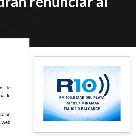
drán renunciar al
os de
na, lo
cción
a web