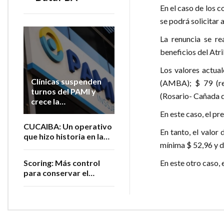
En el caso de los c
se podrá solicitar a
La renuncia se re
beneficios del Atri
Los valores actual
Clínicas suspenden
(AMBA); $ 79 (re
turnos del PAMI y
(Rosario- Cañada d
crece la
preocupación por la
En este caso, el pr
atención de
CUCAIBA: Un operativo
jubilados
En tanto, el valor
que hizo historia en la
mínima $ 52,96 y 
salud argentina
En este otro caso, e
Scoring: Más control
para conservar el
registro