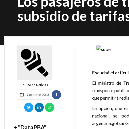
Los pasajeros de 
subsidio de tarif
Escuchá el artícu
El ministro de Tr
Equipo de Noticias
transporte público
17 octubre, 2023
que permitirá redis
La opción, que es
nacional, se p
argentina.gob.ar/S
+ "DataPBA"