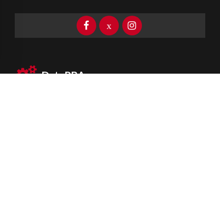
DataPBA
Provincia de
Buenos Aires
Información clave las 24 horas
Newsletter