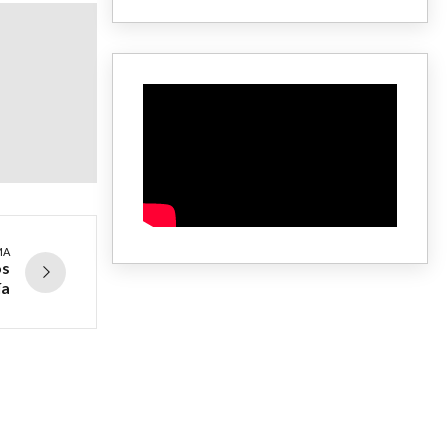
MA
os
ía