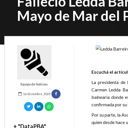
Falleció Ledda Ba
Mayo de Mar del 
Escuchá el artícu
La presidenta de 
Equipo de Noticias
Carmen Ledda Barr
16 diciembre, 2023
balnearia donde es
confirmada por su 
Por su parte, la A
quien desde hace 
+ "DataPBA"