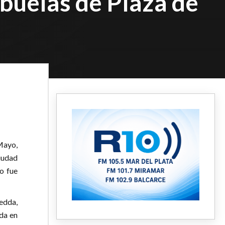
Abuelas de Plaza de
Mayo,
iudad
o fue
edda,
da en