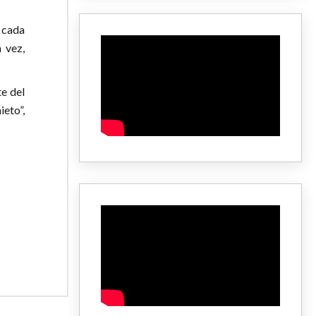
e cada
 vez,
te del
eto”,