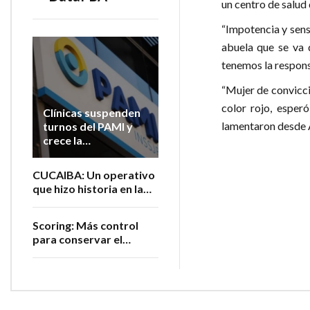
un centro de salud 
“Impotencia y sens
abuela que se va 
tenemos la responsa
“Mujer de convicci
color rojo, esperó
Clínicas suspenden
lamentaron desde 
turnos del PAMI y
crece la
preocupación por la
atención de
CUCAIBA: Un operativo
jubilados
que hizo historia en la
salud argentina
Scoring: Más control
para conservar el
registro