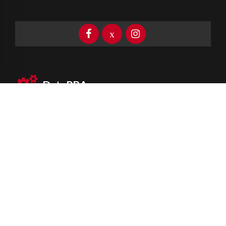
DataPBA
Provincia de
Buenos Aires
Información clave las 24 horas
Newsletter