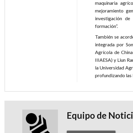
maquinaria agríc
mejoramiento gené
investigación de
formación”.
También se acordó
integrada por Son
Agrícola de China)
IIIAESA) y Liun Ra
la Universidad Agrí
profundizando las 
Equipo de Notic