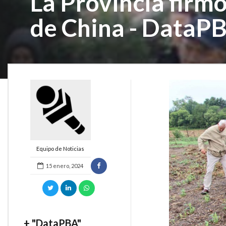
La Provincia firm
de China - DataP
Equipo de Noticias
15 enero, 2024
+ "DataPBA"