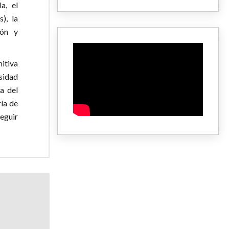
a, el
), la
ión y
itiva
sidad
a del
ría de
seguir