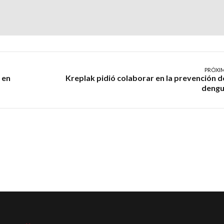
PRÓXI
 en
Kreplak pidió colaborar en la prevención d
deng