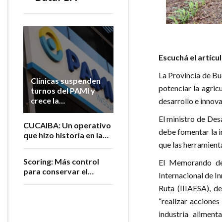
Escuchá el artícu
La Provincia de Bu
Clínicas suspenden
potenciar la agric
turnos del PAMI y
crece la
desarrollo e innova
preocupación por la
El ministro de Des
atención de
CUCAIBA: Un operativo
jubilados
debe fomentar la i
que hizo historia en la
que las herramienta
salud argentina
Scoring: Más control
El Memorando de
para conservar el
Internacional de In
registro
Ruta (IIIAESA), d
“realizar acciones
industria aliment