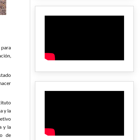
 para
ación,
Estado
 hacer
ituto
a y la
etivo
a y la
lo de