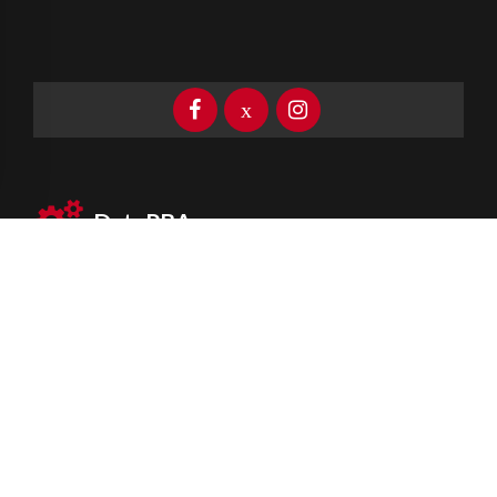
DataPBA
Provincia de
Buenos Aires
Información clave las 24 horas
Newsletter