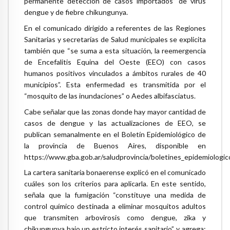
permanente detección de casos importados” de virus
dengue y de fiebre chikungunya.
En el comunicado dirigido a referentes de las Regiones
Sanitarias y secretarías de Salud municipales se explicita
también que “se suma a esta situación, la reemergencia
de Encefalitis Equina del Oeste (EEO) con casos
humanos positivos vinculados a ámbitos rurales de 40
municipios”. Esta enfermedad es transmitida por el
“mosquito de las inundaciones” o Aedes albifasciatus.
Cabe señalar que las zonas donde hay mayor cantidad de
casos de dengue y las actualizaciones de EEO, se
publican semanalmente en el Boletín Epidemiológico de
la provincia de Buenos Aires, disponible en
https://www.gba.gob.ar/saludprovincia/boletines_epidemiologic
La cartera sanitaria bonaerense explicó en el comunicado
cuáles son los criterios para aplicarla. En este sentido,
señala que la fumigación “constituye una medida de
control químico destinada a eliminar mosquitos adultos
que transmiten arbovirosis como dengue, zika y
chikungunya bajo un estricto interés sanitario”, y agrega: